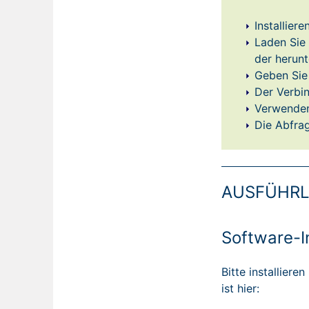
Installier
Laden Sie
der herun
Geben Sie 
Der Verbi
Verwenden
Die Abfrag
AUSFÜHRL
Software-In
Bitte installier
ist hier: