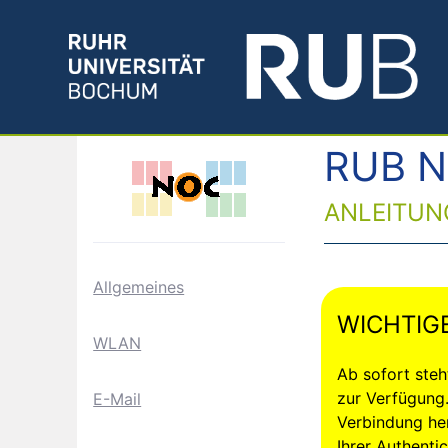
RUB N
ANLEITUN
Allgemeines
WICHTIG
WLAN
Ab sofort ste
zur Verfügung
E-Mail
Verbindung he
Ihrer
Authenti