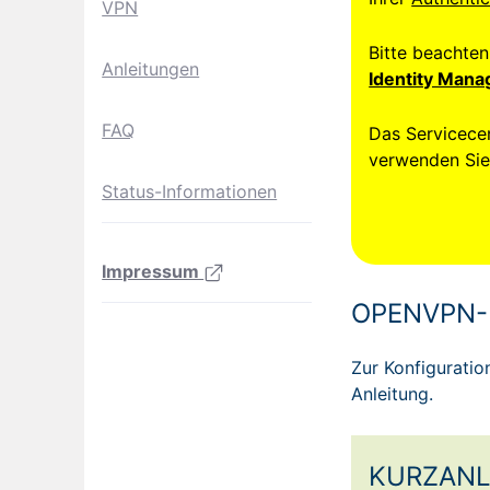
VPN
Bitte beachten
Anleitungen
Identity Man
FAQ
Das Servicecen
verwenden Sie
Status-Informationen
Impressum
OPENVPN-
Zur Konfiguratio
Anleitung.
KURZANL