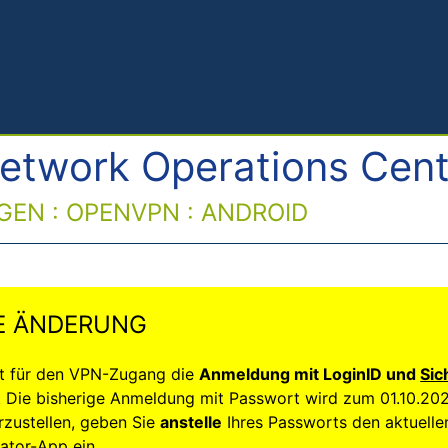
etwork Operations Cent
GEN : OPENVPN : ANDROID
E ÄNDERUNG
ht für den VPN-Zugang die
Anmeldung mit LoginID und
Sic
. Die bisherige Anmeldung mit Passwort wird zum 01.10.20
rzustellen, geben Sie
anstelle
Ihres Passworts den aktuelle
cator-App
ein.