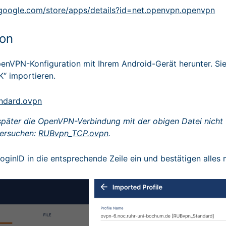
y.google.com/store/apps/details?id=net.openvpn.openvpn
ion
enVPN-Konfiguration mit Ihrem Android-Gerät herunter. Sie
K“ importieren.
ndard.ovpn
später die OpenVPN-Verbindung mit der obigen Datei nicht f
versuchen:
RUBvpn_TCP.ovpn
.
LoginID in die entsprechende Zeile ein und bestätigen alles