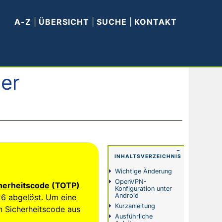
A-Z
|
ÜBERSICHT
|
SUCHE
|
KONTAKT
er
−
INHALTSVERZEICHNIS
Wichtige Änderung
OpenVPN-
herheitscode (TOTP)
Konfiguration unter
Android
26 abgelöst. Um eine
Kurzanleitung
n Sicherheitscode aus
Ausführliche