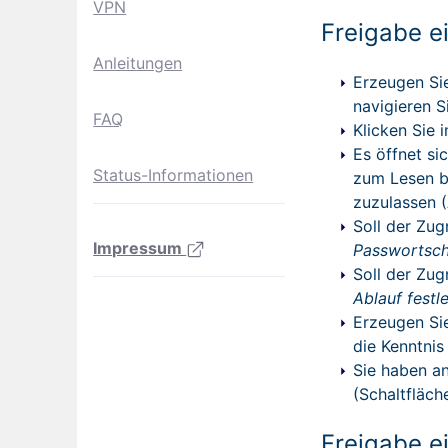
VPN
Freigabe e
Anleitungen
Erzeugen Sie
navigieren S
FAQ
Klicken Sie 
Es öffnet si
Status-Informationen
zum Lesen b
zuzulassen 
Soll der Zug
Impressum
Passwortsch
Soll der Zug
Ablauf festl
Erzeugen Si
die Kenntnis
Sie haben an
(Schaltfläc
Freigabe e