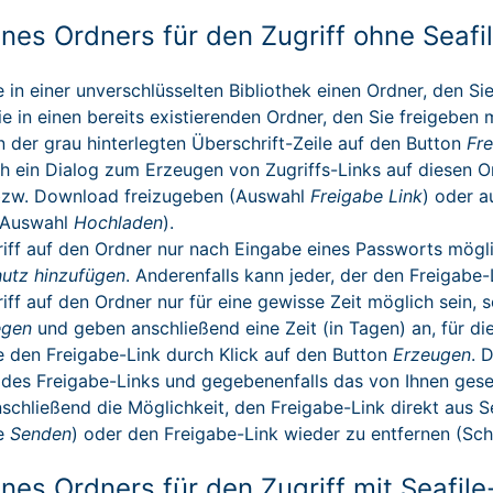
ines Ordners für den Zugriff ohne Seafi
 in einer unverschlüsselten Bibliothek einen Ordner, den S
ie in einen bereits existierenden Ordner, den Sie freigeben
in der grau hinterlegten Überschrift-Zeile auf den Button
Fr
ch ein Dialog zum Erzeugen von Zugriffs-Links auf diesen Or
zw. Download freizugeben (Auswahl
Freigabe Link
) oder a
(Auswahl
Hochladen
).
riff auf den Ordner nur nach Eingabe eines Passworts mögli
utz hinzufügen
. Anderenfalls kann jeder, der den Freigabe
riff auf den Ordner nur für eine gewisse Zeit möglich sein,
egen
und geben anschließend eine Zeit (in Tagen) an, für die
e den Freigabe-Link durch Klick auf den Button
Erzeugen
. 
 des Freigabe-Links und gegebenenfalls das von Ihnen gese
schließend die Möglichkeit, den Freigabe-Link direkt aus S
he
Senden
) oder den Freigabe-Link wieder zu entfernen (Sch
ines Ordners für den Zugriff mit Seafil