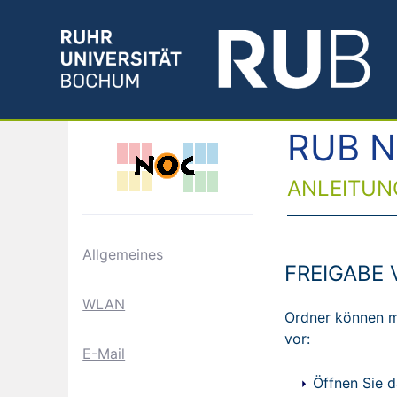
RUB N
ANLEITUNG
Allgemeines
FREIGABE 
WLAN
Ordner können mi
vor:
E-Mail
Öffnen Sie 